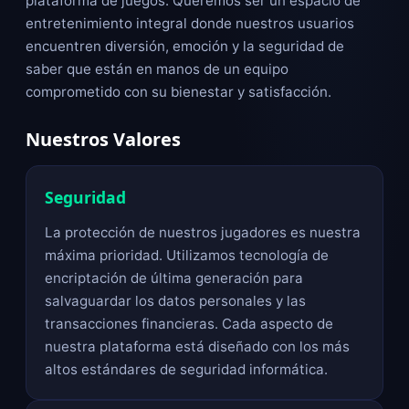
plataforma de juegos. Queremos ser un espacio de
entretenimiento integral donde nuestros usuarios
encuentren diversión, emoción y la seguridad de
saber que están en manos de un equipo
comprometido con su bienestar y satisfacción.
Nuestros Valores
Seguridad
La protección de nuestros jugadores es nuestra
máxima prioridad. Utilizamos tecnología de
encriptación de última generación para
salvaguardar los datos personales y las
transacciones financieras. Cada aspecto de
nuestra plataforma está diseñado con los más
altos estándares de seguridad informática.