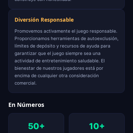
Diversión Responsable
Promovemos activamente el juego responsable.
Proporcionamos herramientas de autoexclusión,
límites de depósito y recursos de ayuda para
garantizar que el juego siempre sea una
actividad de entretenimiento saludable. El
bienestar de nuestros jugadores está por
encima de cualquier otra consideración
comercial.
En Números
50+
10+