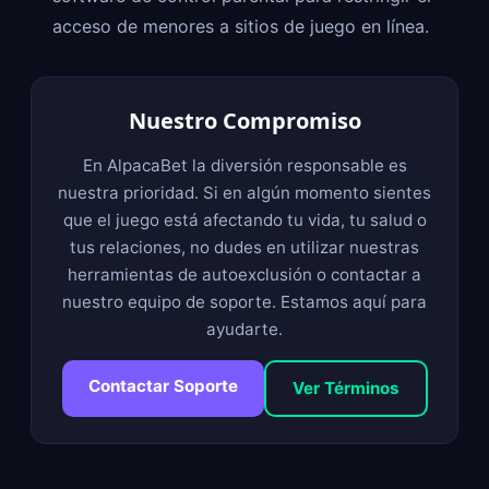
acceso de menores a sitios de juego en línea.
Nuestro Compromiso
En
AlpacaBet
la diversión responsable es
nuestra prioridad. Si en algún momento sientes
que el juego está afectando tu vida, tu salud o
tus relaciones, no dudes en utilizar nuestras
herramientas de autoexclusión o contactar a
nuestro equipo de soporte. Estamos aquí para
ayudarte.
Contactar Soporte
Ver Términos