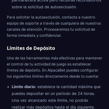
permanecerá activa pero recibirás recordatorios
sobre la solicitud de autoexclusión.
Para solicitar la autoexclusión, contacta a nuestro
equipo de soporte a través de cualquiera de nuestros
canales de atención. Procesaremos tu solicitud de
forma inmediata y confidencial.
Límites de Depósito
Una de las herramientas más efectivas para mantener
el control de tu actividad de juego es establecer
límites de depósito. En
AlpacaBet
puedes configurar
los siguientes límites directamente desde tu cuenta:
Límite diario:
establece la cantidad máxima que
puedes depositar en un período de 24 horas.
Una vez alcanzado este límite, no podrás
realizar más depósitos hasta el día siguiente.