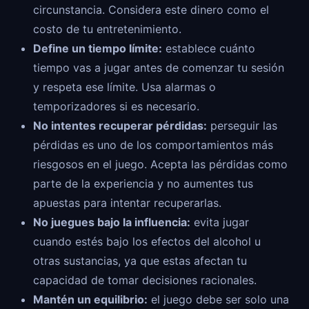
circunstancia. Considera este dinero como el
costo de tu entretenimiento.
Define un tiempo límite:
establece cuánto
tiempo vas a jugar antes de comenzar tu sesión
y respeta ese límite. Usa alarmas o
temporizadores si es necesario.
No intentes recuperar pérdidas:
perseguir las
pérdidas es uno de los comportamientos más
riesgosos en el juego. Acepta las pérdidas como
parte de la experiencia y no aumentes tus
apuestas para intentar recuperarlas.
No juegues bajo la influencia:
evita jugar
cuando estés bajo los efectos del alcohol u
otras sustancias, ya que estas afectan tu
capacidad de tomar decisiones racionales.
Mantén un equilibrio:
el juego debe ser solo una