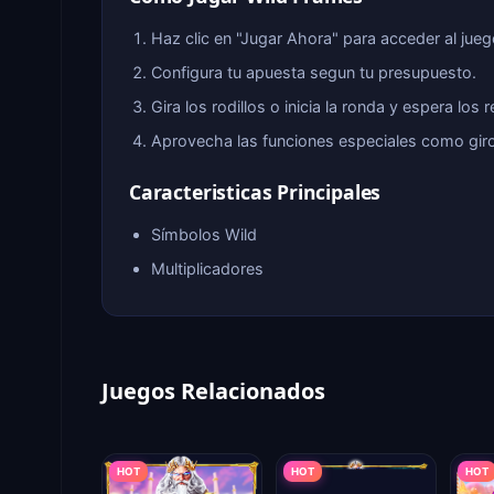
Haz clic en "Jugar Ahora" para acceder al jueg
Configura tu apuesta segun tu presupuesto.
Gira los rodillos o inicia la ronda y espera los 
Aprovecha las funciones especiales como giros
Caracteristicas Principales
Símbolos Wild
Multiplicadores
Juegos Relacionados
HOT
HOT
HOT