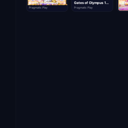
Gates of Olympus
Gates of Olympus 1000
Swee
Pragmatic Play
Pragmatic Play
Pragma