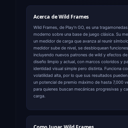
Acerca de
Wild Frames
Wild Frames, de Play'n GO, es una tragamonedas
moderno sobre una base de juego clásica. Su mec
un medidor de carga que avanza al reunir símbol
medidor sube de nivel, se desbloquean funciones
incluyendo nuevos patrones de wild y efectos de 
diseño limpio y actual, con marcos coloridos y 
identidad visual simple pero distinta. Funciona 
volatilidad alta, por lo que sus resultados puede
un potencial de premio máximo de hasta 7,000 ve
para quienes buscan mecánicas progresivas y cam
carga.
Como Jugar
Wild Frames