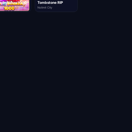
Tombstone RIP
t Bonanza 1000
Nolimit City
tic Play