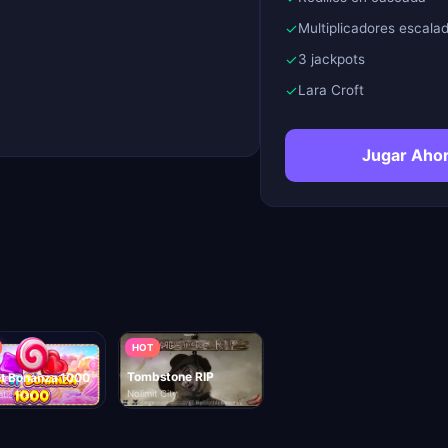
✓
Multiplicadores escala
✓
3 jackpots
✓
Lara Croft
Jugar Aho
HOT
Tombstone RIP
t Bonanza 1000
Nolimit City
tic Play