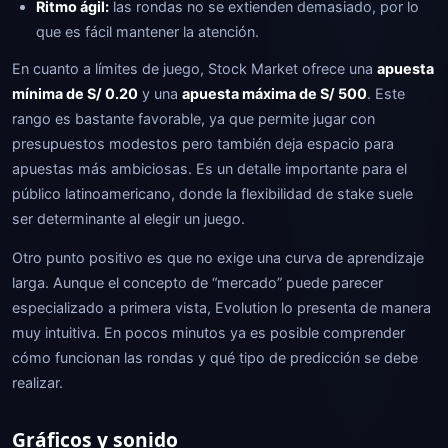
Ritmo ágil:
las rondas no se extienden demasiado, por lo
que es fácil mantener la atención.
En cuanto a límites de juego, Stock Market ofrece una
apuesta
mínima de S/ 0.20
y una
apuesta máxima de S/ 500
. Este
rango es bastante favorable, ya que permite jugar con
presupuestos modestos pero también deja espacio para
apuestas más ambiciosas. Es un detalle importante para el
público latinoamericano, donde la flexibilidad de stake suele
ser determinante al elegir un juego.
Otro punto positivo es que no exige una curva de aprendizaje
larga. Aunque el concepto de “mercado” puede parecer
especializado a primera vista, Evolution lo presenta de manera
muy intuitiva. En pocos minutos ya es posible comprender
cómo funcionan las rondas y qué tipo de predicción se debe
realizar.
Gráficos y sonido