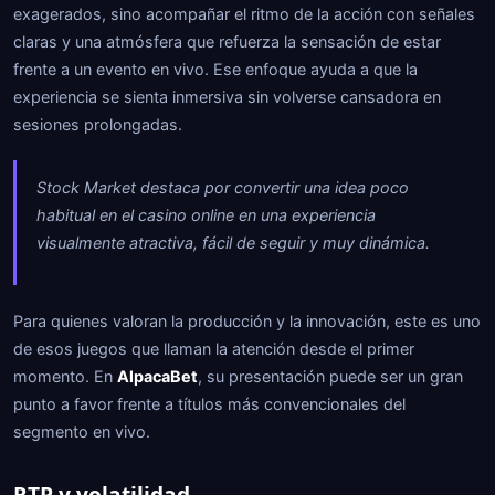
exagerados, sino acompañar el ritmo de la acción con señales
claras y una atmósfera que refuerza la sensación de estar
frente a un evento en vivo. Ese enfoque ayuda a que la
experiencia se sienta inmersiva sin volverse cansadora en
sesiones prolongadas.
Stock Market destaca por convertir una idea poco
habitual en el casino online en una experiencia
visualmente atractiva, fácil de seguir y muy dinámica.
Para quienes valoran la producción y la innovación, este es uno
de esos juegos que llaman la atención desde el primer
momento. En
AlpacaBet
, su presentación puede ser un gran
punto a favor frente a títulos más convencionales del
segmento en vivo.
RTP y volatilidad