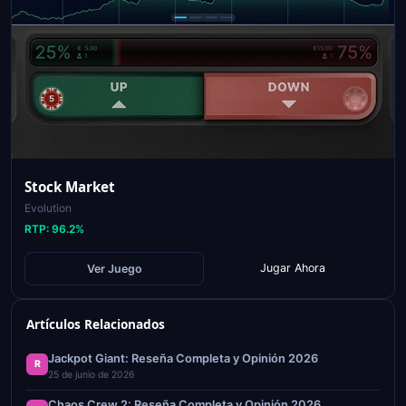
Stock Market
Evolution
RTP:
96.2
%
Jugar Ahora
Ver Juego
Artículos Relacionados
Jackpot Giant: Reseña Completa y Opinión 2026
R
25 de junio de 2026
Chaos Crew 2: Reseña Completa y Opinión 2026