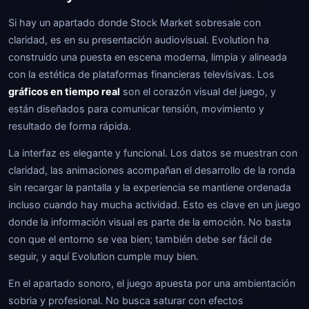
Si hay un apartado donde Stock Market sobresale con
claridad, es en su presentación audiovisual. Evolution ha
construido una puesta en escena moderna, limpia y alineada
con la estética de plataformas financieras televisivas. Los
gráficos en tiempo real
son el corazón visual del juego, y
están diseñados para comunicar tensión, movimiento y
resultado de forma rápida.
La interfaz es elegante y funcional. Los datos se muestran con
claridad, las animaciones acompañan el desarrollo de la ronda
sin recargar la pantalla y la experiencia se mantiene ordenada
incluso cuando hay mucha actividad. Esto es clave en un juego
donde la información visual es parte de la emoción. No basta
con que el entorno se vea bien; también debe ser fácil de
seguir, y aquí Evolution cumple muy bien.
En el apartado sonoro, el juego apuesta por una ambientación
sobria y profesional. No busca saturar con efectos