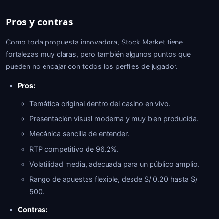
Pros y contras
Como toda propuesta innovadora, Stock Market tiene
fortalezas muy claras, pero también algunos puntos que
pueden no encajar con todos los perfiles de jugador.
Pros:
Temática original dentro del casino en vivo.
Presentación visual moderna y muy bien producida.
Mecánica sencilla de entender.
RTP competitivo de 96.2%.
Volatilidad media, adecuada para un público amplio.
Rango de apuestas flexible, desde S/ 0.20 hasta S/
500.
Contras: