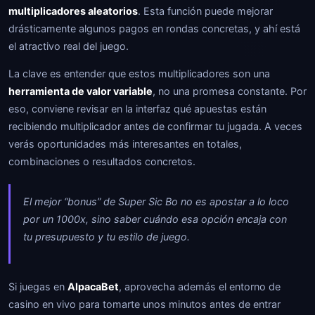
multiplicadores aleatorios
. Esta función puede mejorar
drásticamente algunos pagos en rondas concretas, y ahí está
el atractivo real del juego.
La clave es entender que estos multiplicadores son una
herramienta de valor variable
, no una promesa constante. Por
eso, conviene revisar en la interfaz qué apuestas están
recibiendo multiplicador antes de confirmar tu jugada. A veces
verás oportunidades más interesantes en totales,
combinaciones o resultados concretos.
El mejor “bonus” de Super Sic Bo no es apostar a lo loco
por un 1000x, sino saber cuándo esa opción encaja con
tu presupuesto y tu estilo de juego.
Si juegas en
AlpacaBet
, aprovecha además el entorno de
casino en vivo para tomarte unos minutos antes de entrar