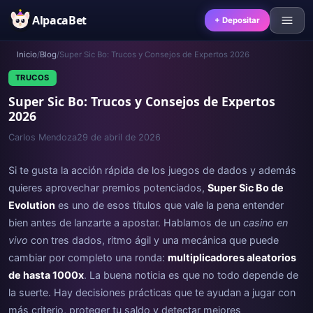
AlpacaBet
+ Depositar
Inicio
/
Blog
/
Super Sic Bo: Trucos y Consejos de Expertos 2026
TRUCOS
Super Sic Bo: Trucos y Consejos de Expertos
2026
Carlos Mendoza
29 de abril de 2026
Si te gusta la acción rápida de los juegos de dados y además
quieres aprovechar premios potenciados,
Super Sic Bo de
Evolution
es uno de esos títulos que vale la pena entender
bien antes de lanzarte a apostar. Hablamos de un
casino en
vivo
con tres dados, ritmo ágil y una mecánica que puede
cambiar por completo una ronda:
multiplicadores aleatorios
de hasta 1000x
. La buena noticia es que no todo depende de
la suerte. Hay decisiones prácticas que te ayudan a jugar con
más criterio, proteger tu saldo y detectar mejores