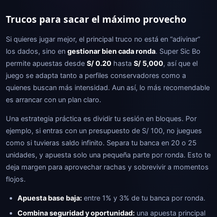
Trucos para sacar el máximo provecho
Si quieres jugar mejor, el principal truco no está en “adivinar”
los dados, sino en
gestionar bien cada ronda
. Super Sic Bo
permite apuestas desde
S/ 0.20
hasta
S/ 5,000
, así que el
juego se adapta tanto a perfiles conservadores como a
quienes buscan más intensidad. Aun así, lo más recomendable
es arrancar con un plan claro.
Una estrategia práctica es dividir tu sesión en bloques. Por
ejemplo, si entras con un presupuesto de S/ 100, no juegues
como si tuvieras saldo infinito. Separa tu banca en 20 o 25
unidades, y apuesta solo una pequeña parte por ronda. Esto te
deja margen para aprovechar rachas y sobrevivir a momentos
flojos.
Apuesta base baja:
entre 1% y 3% de tu banca por ronda.
Combina seguridad y oportunidad:
una apuesta principal