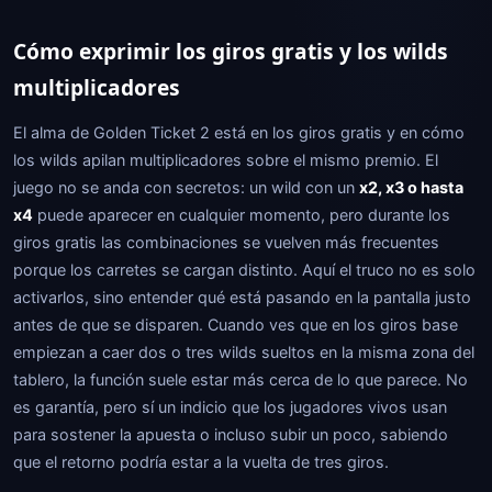
Cómo exprimir los giros gratis y los wilds
multiplicadores
El alma de Golden Ticket 2 está en los giros gratis y en cómo
los wilds apilan multiplicadores sobre el mismo premio. El
juego no se anda con secretos: un wild con un
x2, x3 o hasta
x4
puede aparecer en cualquier momento, pero durante los
giros gratis las combinaciones se vuelven más frecuentes
porque los carretes se cargan distinto. Aquí el truco no es solo
activarlos, sino entender qué está pasando en la pantalla justo
antes de que se disparen. Cuando ves que en los giros base
empiezan a caer dos o tres wilds sueltos en la misma zona del
tablero, la función suele estar más cerca de lo que parece. No
es garantía, pero sí un indicio que los jugadores vivos usan
para sostener la apuesta o incluso subir un poco, sabiendo
que el retorno podría estar a la vuelta de tres giros.