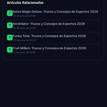
Artículos Relacionados
Aztec Magic Deluxe: Trucos y Consejos de Expertos 2026
T
24 de junio de 2026
Annihilator: Trucos y Consejos de Expertos 2026
T
23 de junio de 2026
Funky Time: Trucos y Consejos de Expertos 2026
T
23 de junio de 2026
Fruit Million: Trucos y Consejos de Expertos 2026
T
22 de junio de 2026