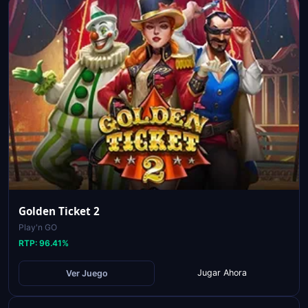
Golden Ticket 2
Play'n GO
RTP:
96.41
%
Jugar Ahora
Ver Juego