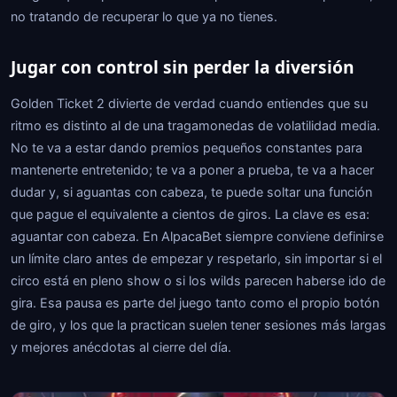
no tratando de recuperar lo que ya no tienes.
Jugar con control sin perder la diversión
Golden Ticket 2 divierte de verdad cuando entiendes que su
ritmo es distinto al de una tragamonedas de volatilidad media.
No te va a estar dando premios pequeños constantes para
mantenerte entretenido; te va a poner a prueba, te va a hacer
dudar y, si aguantas con cabeza, te puede soltar una función
que pague el equivalente a cientos de giros. La clave es esa:
aguantar con cabeza. En AlpacaBet siempre conviene definirse
un límite claro antes de empezar y respetarlo, sin importar si el
circo está en pleno show o si los wilds parecen haberse ido de
gira. Esa pausa es parte del juego tanto como el propio botón
de giro, y los que la practican suelen tener sesiones más largas
y mejores anécdotas al cierre del día.