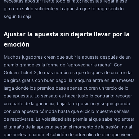
necesitas apostar fuerte todo el rato; necesitas llegar a ese
giro con saldo suficiente y la apuesta que te haga sentido
según tu caja.
Ajustar la apuesta sin dejarte llevar por la
emoción
Muchos jugadores creen que subir la apuesta después de un
premio grande es la forma de "aprovechar la racha". Con
Golden Ticket 2, lo más común es que después de una ronda
de giros gratis con buen pago, la máquina entre en una meseta
larga donde los premios base apenas cubren un tercio de lo
que apuestas. Lo sensato es hacer justo lo contrario: recoger
una parte de la ganancia, bajar la exposición y seguir girando
con una apuesta cómoda hasta que el ciclo muestre señales
de reactivarse. La volatilidad alta premia al que sabe replantear
el tamaño de la apuesta según el momento de la sesión, no al
que acelera cuando el subidón de adrenalina le dice que viene