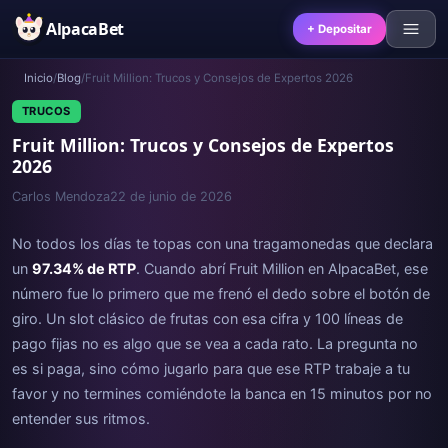
AlpacaBet
+ Depositar
Inicio
/
Blog
/
Fruit Million: Trucos y Consejos de Expertos 2026
TRUCOS
Fruit Million: Trucos y Consejos de Expertos
2026
Carlos Mendoza
22 de junio de 2026
No todos los días te topas con una tragamonedas que declara
un
97.34% de RTP
. Cuando abrí Fruit Million en AlpacaBet, ese
número fue lo primero que me frenó el dedo sobre el botón de
giro. Un slot clásico de frutas con esa cifra y 100 líneas de
pago fijas no es algo que se vea a cada rato. La pregunta no
es si paga, sino cómo jugarlo para que ese RTP trabaje a tu
favor y no termines comiéndote la banca en 15 minutos por no
entender sus ritmos.