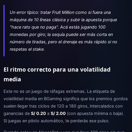
Un error típico: tratar Fruit Million como si fuera una
máquina de 10 líneas clásica y subir la apuesta porque
"hace rato que no paga". Acá estás jugando 100
monedas por giro; la sequía puede ser más corta en
número de tiradas, pero el drenaje es más rápido si no
respetas el stake.
El ritmo correcto para una volatilidad
media
Este no es un juego de ráfagas extremas. La etiqueta de
volatilidad media en BGaming significa que los premios gordos
suelen llegar tras ciclos de 120 a 180 giros, intercalados con
ganancias de
S/ 0.20
a
S/ 2.00
(con apuesta mínima o baja).
Si juegas en piloto automático, te perderás ese pulso.