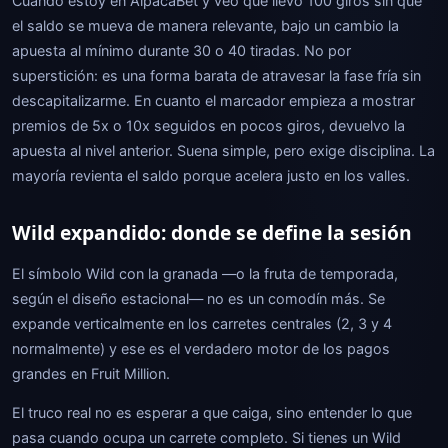
Cuando estoy en AlpacaBet y veo que llevo 100 giros sin que
el saldo se mueva de manera relevante, bajo un cambio la
apuesta al mínimo durante 30 o 40 tiradas. No por
superstición: es una forma barata de atravesar la fase fría sin
descapitalizarme. En cuanto el marcador empieza a mostrar
premios de 5x o 10x seguidos en pocos giros, devuelvo la
apuesta al nivel anterior. Suena simple, pero exige disciplina. La
mayoría revienta el saldo porque acelera justo en los valles.
Wild expandido: donde se define la sesión
El símbolo Wild con la granada —o la fruta de temporada,
según el diseño estacional— no es un comodín más. Se
expande verticalmente en los carretes centrales (2, 3 y 4
normalmente) y ese es el verdadero motor de los pagos
grandes en Fruit Million.
El truco real no es esperar a que caiga, sino entender lo que
pasa cuando ocupa un carrete completo. Si tienes un Wild