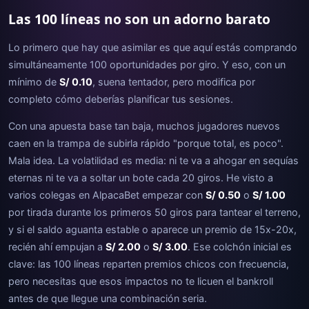
Las 100 líneas no son un adorno barato
Lo primero que hay que asimilar es que aquí estás comprando
simultáneamente 100 oportunidades por giro. Y eso, con un
mínimo de
S/ 0.10
, suena tentador, pero modifica por
completo cómo deberías planificar tus sesiones.
Con una apuesta base tan baja, muchos jugadores nuevos
caen en la trampa de subirla rápido "porque total, es poco".
Mala idea. La volatilidad es media: ni te va a ahogar en sequías
eternas ni te va a soltar un bote cada 20 giros. He visto a
varios colegas en AlpacaBet empezar con
S/ 0.50
o
S/ 1.00
por tirada durante los primeros 50 giros para tantear el terreno,
y si el saldo aguanta estable o aparece un premio de 15x-20x,
recién ahí empujan a
S/ 2.00
o
S/ 3.00
. Ese colchón inicial es
clave: las 100 líneas reparten premios chicos con frecuencia,
pero necesitas que esos impactos no te licuen el bankroll
antes de que llegue una combinación seria.