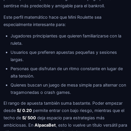
sentirse más predecible y amigable para el bankroll.
Este perfil matemático hace que Mini Roulette sea
especialmente interesante para:
Jugadores principiantes que quieren familiarizarse con la
ruleta.
Usuarios que prefieren apuestas pequeñas y sesiones
largas.
Personas que disfrutan de un ritmo constante en lugar de
alta tensión.
Quienes buscan un juego de mesa simple para alternar con
tragamonedas o crash games.
El rango de apuesta también suma bastante. Poder empezar
desde
S/ 0.20
permite entrar con bajo riesgo, mientras que el
techo de
S/ 500
deja espacio para estrategias más
ambiciosas. En
AlpacaBet
, esto lo vuelve un título versátil para