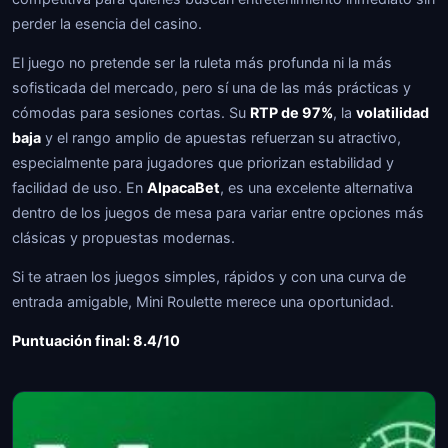
perder la esencia del casino.
El juego no pretende ser la ruleta más profunda ni la más
sofisticada del mercado, pero sí una de las más prácticas y
cómodas para sesiones cortas. Su
RTP de 97%
, la
volatilidad
baja
y el rango amplio de apuestas refuerzan su atractivo,
especialmente para jugadores que priorizan estabilidad y
facilidad de uso. En
AlpacaBet
, es una excelente alternativa
dentro de los juegos de mesa para variar entre opciones más
clásicas y propuestas modernas.
Si te atraen los juegos simples, rápidos y con una curva de
entrada amigable, Mini Roulette merece una oportunidad.
Puntuación final: 8.4/10