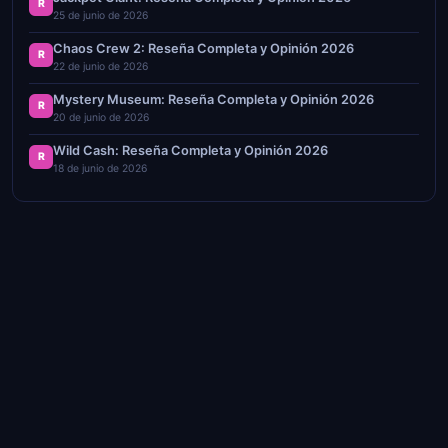
R
25 de junio de 2026
Chaos Crew 2: Reseña Completa y Opinión 2026
R
22 de junio de 2026
Mystery Museum: Reseña Completa y Opinión 2026
R
20 de junio de 2026
Wild Cash: Reseña Completa y Opinión 2026
R
18 de junio de 2026