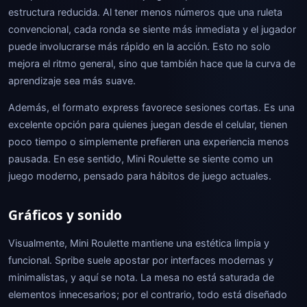
estructura reducida. Al tener menos números que una ruleta
convencional, cada ronda se siente más inmediata y el jugador
puede involucrarse más rápido en la acción. Esto no solo
mejora el ritmo general, sino que también hace que la curva de
aprendizaje sea más suave.
Además, el formato express favorece sesiones cortas. Es una
excelente opción para quienes juegan desde el celular, tienen
poco tiempo o simplemente prefieren una experiencia menos
pausada. En ese sentido, Mini Roulette se siente como un
juego moderno, pensado para hábitos de juego actuales.
Gráficos y sonido
Visualmente, Mini Roulette mantiene una estética limpia y
funcional. Spribe suele apostar por interfaces modernas y
minimalistas, y aquí se nota. La mesa no está saturada de
elementos innecesarios; por el contrario, todo está diseñado