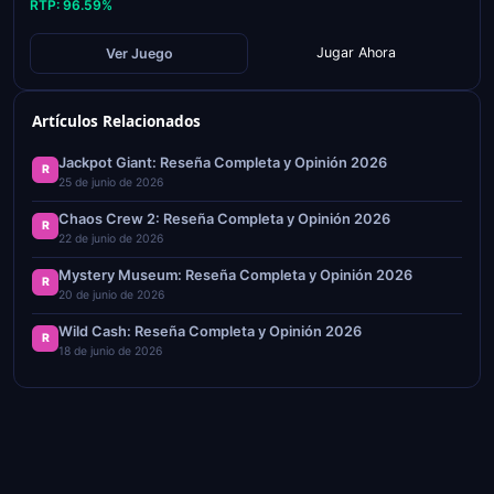
RTP:
96.59
%
Jugar Ahora
Ver Juego
Artículos Relacionados
Jackpot Giant: Reseña Completa y Opinión 2026
R
25 de junio de 2026
Chaos Crew 2: Reseña Completa y Opinión 2026
R
22 de junio de 2026
Mystery Museum: Reseña Completa y Opinión 2026
R
20 de junio de 2026
Wild Cash: Reseña Completa y Opinión 2026
R
18 de junio de 2026