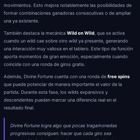
movimientos. Esto mejora notablemente las posibilidades de
formar combinaciones ganadoras consecutivas o de ampliar
una ya existente.
También destaca la mecánica
Wild on Wild
, que se activa
cuando un wild cae sobre otro wild ya presente, generando
una interacción muy valiosa en el tablero. Este tipo de función
aporta momentos de gran emoción, especialmente cuando
coincide con una ronda de giros gratis.
Además, Divine Fortune cuenta con una ronda de
free spins
que puede potenciar de manera importante el valor de la
partida. Durante esta fase, los wilds expansivos y
descendentes pueden marcar una diferencia real en el
resultado final.
Divine Fortune logra algo que pocas tragamonedas
progresivas consiguen: hacer que cada giro sea