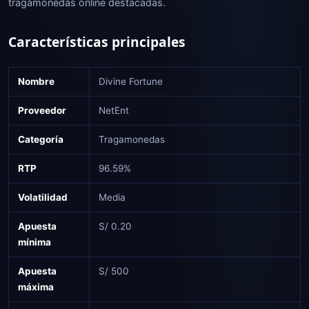
tragamonedas online destacadas.
Características principales
Nombre
Divine Fortune
Proveedor
NetEnt
Categoría
Tragamonedas
RTP
96.59%
Volatilidad
Media
Apuesta
S/ 0.20
mínima
Apuesta
S/ 500
máxima