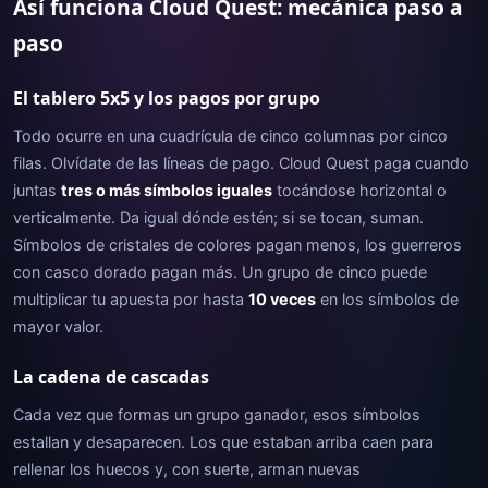
Así funciona Cloud Quest: mecánica paso a
paso
El tablero 5x5 y los pagos por grupo
Todo ocurre en una cuadrícula de cinco columnas por cinco
filas. Olvídate de las líneas de pago. Cloud Quest paga cuando
juntas
tres o más símbolos iguales
tocándose horizontal o
verticalmente. Da igual dónde estén; si se tocan, suman.
Símbolos de cristales de colores pagan menos, los guerreros
con casco dorado pagan más. Un grupo de cinco puede
multiplicar tu apuesta por hasta
10 veces
en los símbolos de
mayor valor.
La cadena de cascadas
Cada vez que formas un grupo ganador, esos símbolos
estallan y desaparecen. Los que estaban arriba caen para
rellenar los huecos y, con suerte, arman nuevas