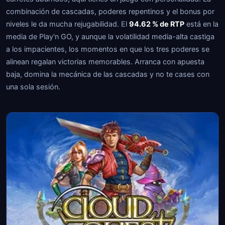
combinación de cascadas, poderes repentinos y el bonus por
niveles le da mucha rejugabilidad. El
94.62 % de RTP
está en la
media de Play'n GO, y aunque la volatilidad media-alta castiga
a los impacientes, los momentos en que los tres poderes se
alinean regalan victorias memorables. Arranca con apuesta
baja, domina la mecánica de las cascadas y no te cases con
una sola sesión.