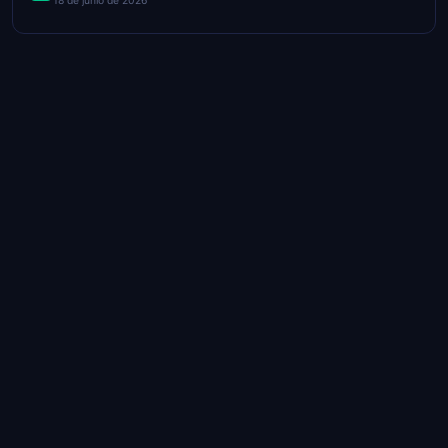
18 de junio de 2026