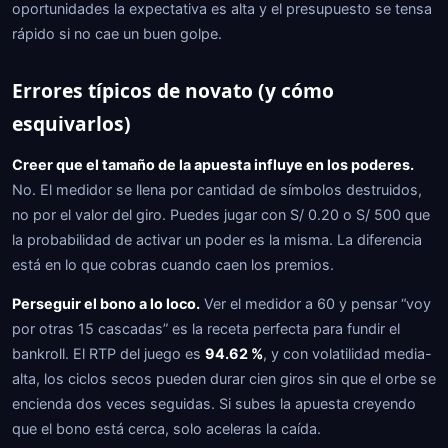
oportunidades la expectativa es alta y el presupuesto se tensa
rápido si no cae un buen golpe.
Errores típicos de novato (y cómo
esquivarlos)
Creer que el tamaño de la apuesta influye en los poderes.
No. El medidor se llena por cantidad de símbolos destruidos,
no por el valor del giro. Puedes jugar con S/ 0.20 o S/ 500 que
la probabilidad de activar un poder es la misma. La diferencia
está en lo que cobras cuando caen los premios.
Perseguir el bono a lo loco.
Ver el medidor a 60 y pensar “voy
por otras 15 cascadas” es la receta perfecta para fundir el
bankroll. El RTP del juego es
94.62 %
, y con volatilidad media-
alta, los ciclos secos pueden durar cien giros sin que el orbe se
encienda dos veces seguidas. Si subes la apuesta creyendo
que el bono está cerca, solo aceleras la caída.