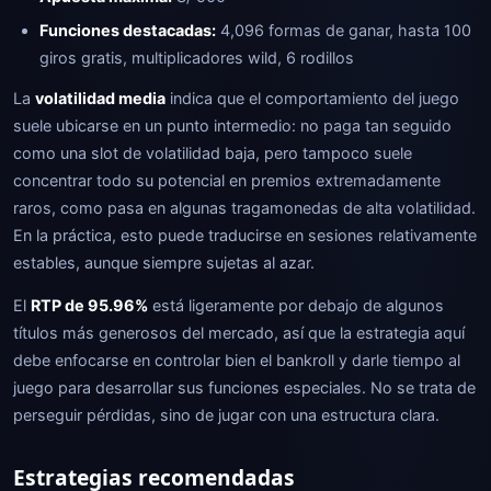
Funciones destacadas:
4,096 formas de ganar, hasta 100
giros gratis, multiplicadores wild, 6 rodillos
La
volatilidad media
indica que el comportamiento del juego
suele ubicarse en un punto intermedio: no paga tan seguido
como una slot de volatilidad baja, pero tampoco suele
concentrar todo su potencial en premios extremadamente
raros, como pasa en algunas tragamonedas de alta volatilidad.
En la práctica, esto puede traducirse en sesiones relativamente
estables, aunque siempre sujetas al azar.
El
RTP de 95.96%
está ligeramente por debajo de algunos
títulos más generosos del mercado, así que la estrategia aquí
debe enfocarse en controlar bien el bankroll y darle tiempo al
juego para desarrollar sus funciones especiales. No se trata de
perseguir pérdidas, sino de jugar con una estructura clara.
Estrategias recomendadas