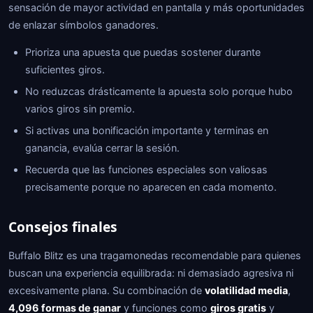
sensación de mayor actividad en pantalla y más oportunidades
de enlazar símbolos ganadores.
Prioriza una apuesta que puedas sostener durante
suficientes giros.
No reduzcas drásticamente la apuesta solo porque hubo
varios giros sin premio.
Si activas una bonificación importante y terminas en
ganancia, evalúa cerrar la sesión.
Recuerda que las funciones especiales son valiosas
precisamente porque no aparecen en cada momento.
Consejos finales
Buffalo Blitz es una tragamonedas recomendable para quienes
buscan una experiencia equilibrada: ni demasiado agresiva ni
excesivamente plana. Su combinación de
volatilidad media
,
4,096 formas de ganar
y funciones como
giros gratis
y