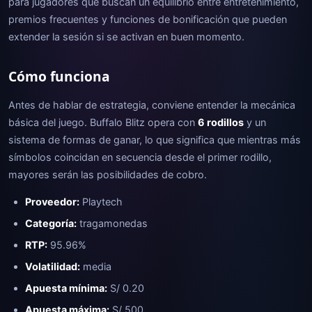
para jugadores que buscan un equilibrio entre entretenimiento,
premios frecuentes y funciones de bonificación que pueden
extender la sesión si se activan en buen momento.
Cómo funciona
Antes de hablar de estrategia, conviene entender la mecánica
básica del juego. Buffalo Blitz opera con
6 rodillos
y un
sistema de formas de ganar, lo que significa que mientras más
símbolos coincidan en secuencia desde el primer rodillo,
mayores serán las posibilidades de cobro.
Proveedor:
Playtech
Categoría:
tragamonedas
RTP:
95.96%
Volatilidad:
media
Apuesta mínima:
S/ 0.20
Apuesta máxima:
S/ 500