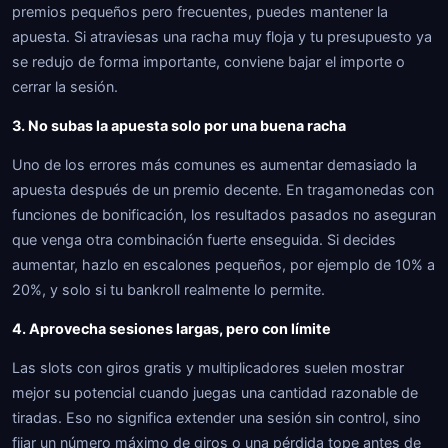
premios pequeños pero frecuentes, puedes mantener la
apuesta. Si atraviesas una racha muy floja y tu presupuesto ya
se redujo de forma importante, conviene bajar el importe o
cerrar la sesión.
3. No subas la apuesta solo por una buena racha
Uno de los errores más comunes es aumentar demasiado la
apuesta después de un premio decente. En tragamonedas con
funciones de bonificación, los resultados pasados no aseguran
que venga otra combinación fuerte enseguida. Si decides
aumentar, hazlo en escalones pequeños, por ejemplo de 10% a
20%, y solo si tu bankroll realmente lo permite.
4. Aprovecha sesiones largas, pero con límite
Las slots con giros gratis y multiplicadores suelen mostrar
mejor su potencial cuando juegas una cantidad razonable de
tiradas. Eso no significa extender una sesión sin control, sino
fijar un número máximo de giros o una pérdida tope antes de