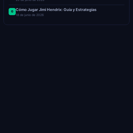
Cómo Jugar Jimi Hendrix: Guía y Estrategias
G
18 de junio de 2026