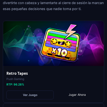
divertirte con cabeza y lamentarte al cierre de sesión la marcan
esas pequeñas decisiones que nadie toma por ti.
Retro Tapes
Push Gaming
RTP:
96.28
%
Jugar Ahora
Ver Juego