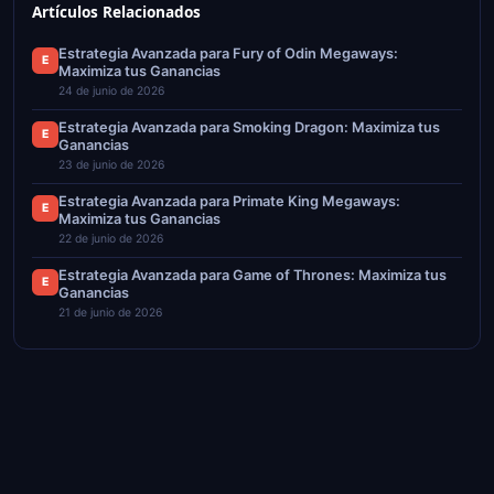
Artículos Relacionados
Estrategia Avanzada para Fury of Odin Megaways:
E
Maximiza tus Ganancias
24 de junio de 2026
Estrategia Avanzada para Smoking Dragon: Maximiza tus
E
Ganancias
23 de junio de 2026
Estrategia Avanzada para Primate King Megaways:
E
Maximiza tus Ganancias
22 de junio de 2026
Estrategia Avanzada para Game of Thrones: Maximiza tus
E
Ganancias
21 de junio de 2026