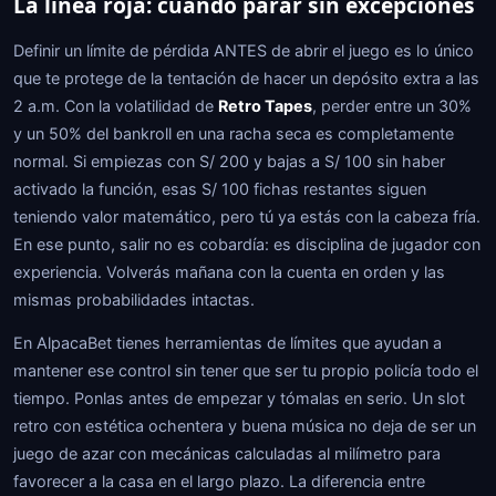
La línea roja: cuándo parar sin excepciones
Definir un límite de pérdida ANTES de abrir el juego es lo único
que te protege de la tentación de hacer un depósito extra a las
2 a.m. Con la volatilidad de
Retro Tapes
, perder entre un 30%
y un 50% del bankroll en una racha seca es completamente
normal. Si empiezas con S/ 200 y bajas a S/ 100 sin haber
activado la función, esas S/ 100 fichas restantes siguen
teniendo valor matemático, pero tú ya estás con la cabeza fría.
En ese punto, salir no es cobardía: es disciplina de jugador con
experiencia. Volverás mañana con la cuenta en orden y las
mismas probabilidades intactas.
En AlpacaBet tienes herramientas de límites que ayudan a
mantener ese control sin tener que ser tu propio policía todo el
tiempo. Ponlas antes de empezar y tómalas en serio. Un slot
retro con estética ochentera y buena música no deja de ser un
juego de azar con mecánicas calculadas al milímetro para
favorecer a la casa en el largo plazo. La diferencia entre