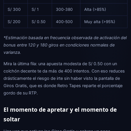
S/ 300
S/ 1
300‑380
Alta (>85%)
S/ 200
S/ 0.50
400‑500
Muy alta (>95%)
*Estimación basada en frecuencia observada de activación del
bonus entre 120 y 180 giros en condiciones normales de
varianza.
Mira la última fila: una apuesta modesta de S/ 0.50 con un
colchón decente te da más de 400 intentos. Con eso reduces
drásticamente el riesgo de irte sin haber visto la pantalla de
Giros Gratis, que es donde Retro Tapes reparte el porcentaje
gordo de su RTP.
El momento de apretar y el momento de
soltar