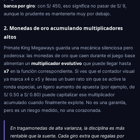
banca por giro
: con S/ 450, eso significa no pasar de S/ 9,
aunque lo prudente es mantenerte muy por debajo.
2. Monedas de oro acumulando multiplicadores
altos
Primate King Megaways guarda una mecánica silenciosa pero
poderosa: las monedas de oro que caen durante el juego base
alimentan un
multiplicador evolutivo
que puede llegar hasta
x7
en la función correspondiente. Si ves que el contador visual
ya marca x4 o x5 y llevas un buen rato sin que se active la
ronda especial, un ligero aumento de apuesta (por ejemplo, de
S/ 0.50 a S/ 0.80) puede capitalizar ese multiplicador
acumulado cuando finalmente explote. No es una garantía,
pero es un riesgo medido, no una corazonada.
En tragamonedas de alta varianza, la disciplina es más
rentable que la suerte. Cada giro extra que regalas por