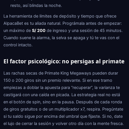
resto, así blindas la noche.
La herramienta de límites de depósito y tiempo que ofrece
AlpacaBet es tu aliada natural. Prográmala antes de empezar:
un máximo de
S/ 200
de ingreso y una sesión de 45 minutos.
Cuando suene la alarma, la selva se apaga y tú te vas con el
control intacto.
El factor psicológico: no persigas al primate
Las rachas secas de Primate King Megaways pueden durar
150 o 200 giros sin un premio relevante. Si en ese tramo
empiezas a doblar la apuesta para “recuperar”, la varianza te
castigará con una caída en picada. La estrategia real no está
en el botón de spin, sino en la pausa. Después de cada ronda
de giros gratuitos o de un multiplicador x7, respira. Pregúntate
si tu saldo sigue por encima del umbral que fijaste. Si no, date
el lujo de cerrar la sesión y volver otro día con la mente fresca.