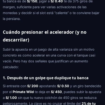
tu banca es de
S/ 150
, jugar a
S/ 0.40
te da 375 giros de
margen, suficiente para ver varias activaciones de las
monedas y decidir si el slot está “caliente” o te conviene bajar
la persiana.
Cuándo presionar el acelerador (y no
descarrilar)
Subir la apuesta en un juego de alta varianza sin un motivo
concreto es como acelerar en una curva con el tanque casi
vacío. Pero hay dos señales que justifican un aumento
calculado:
1. Después de un golpe que duplique tu banca
Si entraste con
S/ 200
apostando
S/ 0.50
y un giro bendecido
por el
Primate Wild
te deja en
S/ 450
, puedes subir la apuesta
a
S/ 1.00
sin que tu nuevo colchón de 450 giros se reduzca
peligrosamente. La clave es no cruzar el límite del
2% de tu