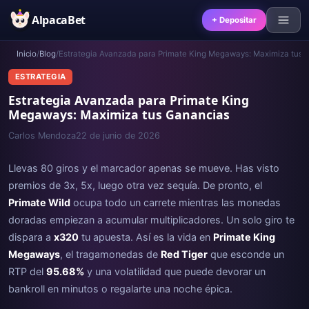
AlpacaBet
+ Depositar
Inicio
/
Blog
/
Estrategia Avanzada para Primate King Megaways: Maximiza tus 
ESTRATEGIA
Estrategia Avanzada para Primate King
Megaways: Maximiza tus Ganancias
Carlos Mendoza
22 de junio de 2026
Llevas 80 giros y el marcador apenas se mueve. Has visto
premios de 3x, 5x, luego otra vez sequía. De pronto, el
Primate Wild
ocupa todo un carrete mientras las monedas
doradas empiezan a acumular multiplicadores. Un solo giro te
dispara a
x320
tu apuesta. Así es la vida en
Primate King
Megaways
, el tragamonedas de
Red Tiger
que esconde un
RTP del
95.68%
y una volatilidad que puede devorar un
bankroll en minutos o regalarte una noche épica.