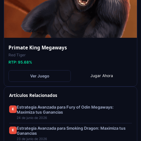
Primate King Megaways
Red Tiger
RTP:
95.68
%
Jugar Ahora
Ver Juego
Artículos Relacionados
Estrategia Avanzada para Fury of Odin Megaways:
E
Maximiza tus Ganancias
24 de junio de 2026
Estrategia Avanzada para Smoking Dragon: Maximiza tus
E
Ganancias
23 de junio de 2026