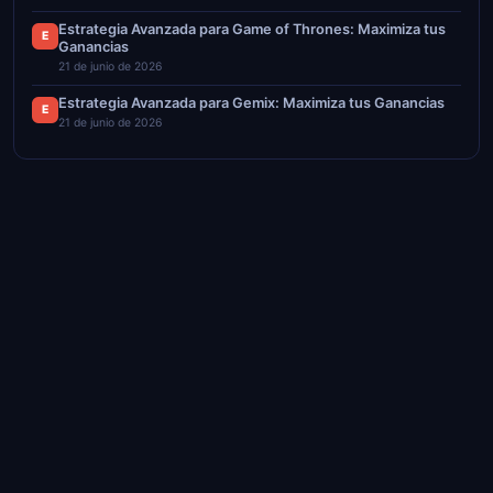
Estrategia Avanzada para Game of Thrones: Maximiza tus
E
Ganancias
21 de junio de 2026
Estrategia Avanzada para Gemix: Maximiza tus Ganancias
E
21 de junio de 2026