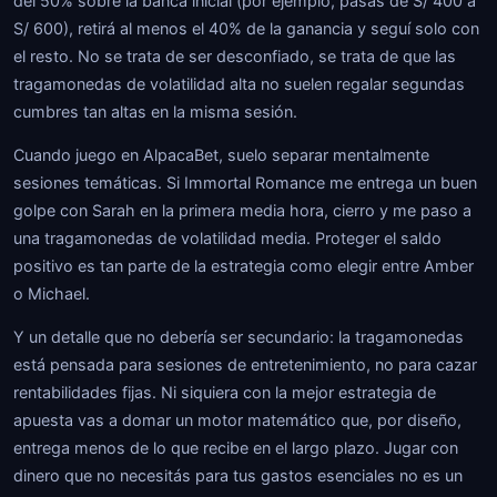
del 50% sobre la banca inicial (por ejemplo, pasás de S/ 400 a
S/ 600), retirá al menos el 40% de la ganancia y seguí solo con
el resto. No se trata de ser desconfiado, se trata de que las
tragamonedas de volatilidad alta no suelen regalar segundas
cumbres tan altas en la misma sesión.
Cuando juego en AlpacaBet, suelo separar mentalmente
sesiones temáticas. Si Immortal Romance me entrega un buen
golpe con Sarah en la primera media hora, cierro y me paso a
una tragamonedas de volatilidad media. Proteger el saldo
positivo es tan parte de la estrategia como elegir entre Amber
o Michael.
Y un detalle que no debería ser secundario: la tragamonedas
está pensada para sesiones de entretenimiento, no para cazar
rentabilidades fijas. Ni siquiera con la mejor estrategia de
apuesta vas a domar un motor matemático que, por diseño,
entrega menos de lo que recibe en el largo plazo. Jugar con
dinero que no necesitás para tus gastos esenciales no es un