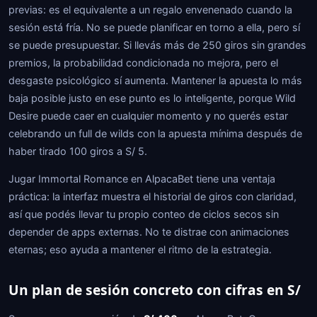
previas: es el equivalente a un regalo envenenado cuando la
sesión está fría. No se puede planificar en torno a ella, pero sí
se puede presupuestar. Si llevás más de 250 giros sin grandes
premios, la probabilidad condicionada no mejora, pero el
desgaste psicológico sí aumenta. Mantener la apuesta lo más
baja posible justo en ese punto es lo inteligente, porque Wild
Desire puede caer en cualquier momento y no querés estar
celebrando un full de wilds con la apuesta mínima después de
haber tirado 100 giros a S/ 5.
Jugar Immortal Romance en AlpacaBet tiene una ventaja
práctica: la interfaz muestra el historial de giros con claridad,
así que podés llevar tu propio conteo de ciclos secos sin
depender de apps externas. No te distrae con animaciones
eternas; eso ayuda a mantener el ritmo de la estrategia.
Un plan de sesión concreto con cifras en S/