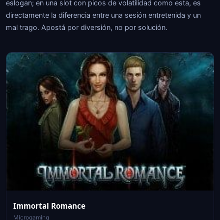
eslogan; en una slot con picos de volatilidad como esta, es
directamente la diferencia entre una sesión entretenida y un
mal trago. Apostá por diversión, no por solución.
Immortal Romance
Microgaming