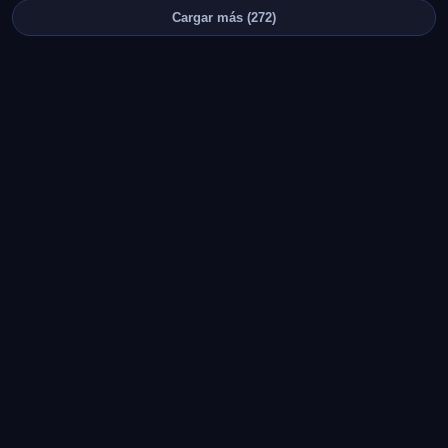
Cargar más (
272
)