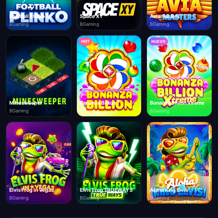
Football Plinko
Space XY
Aviamasters
BGaming
BGaming
BGaming
HOT
NUEVO
Minesweeper
Bonanza Billion
Bonanza Billion Xtreme
BGaming
BGaming
BGaming
Elvis Frog in Vegas
Elvis Frog TRUEWAYS
Aloha King Elvis
BGaming
BGaming
BGaming