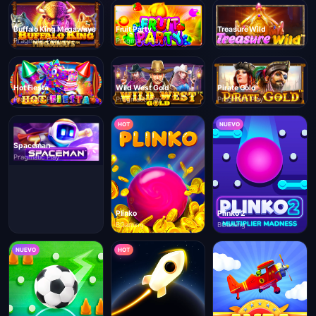
Buffalo King Megaways
Fruit Party
Treasure Wild
Pragmatic Play
Pragmatic Play
Pragmatic Play
Hot Fiesta
Wild West Gold
Pirate Gold
Pragmatic Play
Pragmatic Play
Pragmatic Play
HOT
NUEVO
Spaceman
Pragmatic Play
Plinko
Plinko 2
BGaming
BGaming
NUEVO
HOT