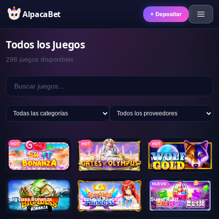
AlpacaBet
+ Depositar
Todos los Juegos
296
juegos disponibles
HOT
HOT
HOT
Sweet Bonanza
Gates of Olympus
Wolf Gold
Pragmatic Play
Pragmatic Play
Pragmatic Play
NUEVO
Big Bass Bonanza
Starlight Princess
Sugar Rush
Pragmatic Play
Pragmatic Play
Pragmatic Play