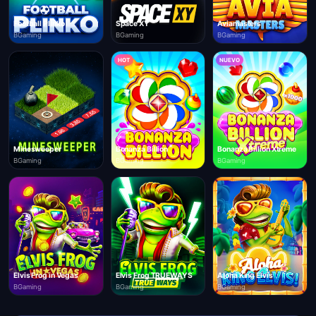
Football Plinko
Space XY
Aviamasters
BGaming
BGaming
BGaming
HOT
NUEVO
Minesweeper
Bonanza Billion
Bonanza Billion Xtreme
BGaming
BGaming
BGaming
Elvis Frog in Vegas
Elvis Frog TRUEWAYS
Aloha King Elvis
BGaming
BGaming
BGaming