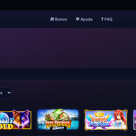
🎁 Bonos
💬 Ayuda
❓ FAQ
Gold
Big Bass Bonanza
Starlight Princess
tic Play
Pragmatic Play
Pragmatic Play
P