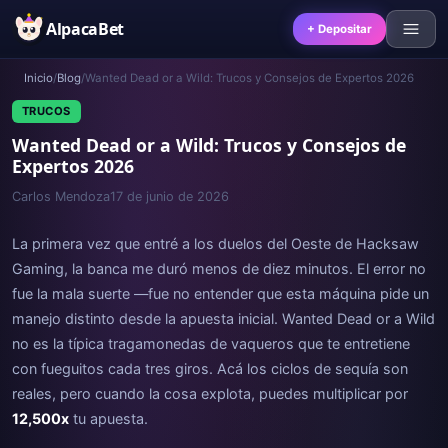
AlpacaBet
+ Depositar
Inicio
/
Blog
/
Wanted Dead or a Wild: Trucos y Consejos de Expertos 2026
TRUCOS
Wanted Dead or a Wild: Trucos y Consejos de
Expertos 2026
Carlos Mendoza
17 de junio de 2026
La primera vez que entré a los duelos del Oeste de Hacksaw
Gaming, la banca me duró menos de diez minutos. El error no
fue la mala suerte —fue no entender que esta máquina pide un
manejo distinto desde la apuesta inicial. Wanted Dead or a Wild
no es la típica tragamonedas de vaqueros que te entretiene
con fueguitos cada tres giros. Acá los ciclos de sequía son
reales, pero cuando la cosa explota, puedes multiplicar por
12,500x
tu apuesta.