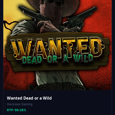
Wanted Dead or a Wild
Hacksaw Gaming
RTP:
96.38
%