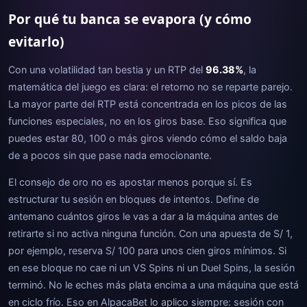
Por qué tu banca se evapora (y cómo
evitarlo)
Con una volatilidad tan bestia y un RTP del
96.38%
, la
matemática del juego es clara: el retorno no se reparte parejo.
La mayor parte del RTP está concentrada en los picos de las
funciones especiales, no en los giros base. Eso significa que
puedes estar 80, 100 o más giros viendo cómo el saldo baja
de a pocos sin que pase nada emocionante.
El consejo de oro no es apostar menos porque sí. Es
estructurar tu sesión en bloques de intentos. Define de
antemano cuántos giros le vas a dar a la máquina antes de
retirarte si no activa ninguna función. Con una apuesta de S/ 1,
por ejemplo, reserva S/ 100 para unos cien giros mínimos. Si
en ese bloque no cae ni un VS Spins ni un Duel Spins, la sesión
terminó. No le eches más plata encima a una máquina que está
en ciclo frío. Eso en AlpacaBet lo aplico siempre: sesión con