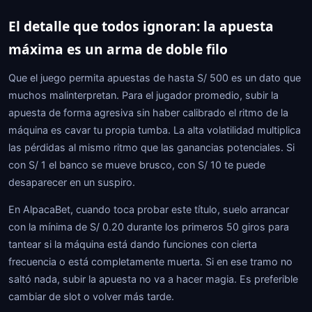
El detalle que todos ignoran: la apuesta
máxima es un arma de doble filo
Que el juego permita apuestas de hasta S/ 500 es un dato que
muchos malinterpretan. Para el jugador promedio, subir la
apuesta de forma agresiva sin haber calibrado el ritmo de la
máquina es cavar tu propia tumba. La alta volatilidad multiplica
las pérdidas al mismo ritmo que las ganancias potenciales. Si
con S/ 1 el banco se mueve brusco, con S/ 10 te puede
desaparecer en un suspiro.
En AlpacaBet, cuando toca probar este título, suelo arrancar
con la mínima de S/ 0.20 durante los primeros 50 giros para
tantear si la máquina está dando funciones con cierta
frecuencia o está completamente muerta. Si en ese tramo no
saltó nada, subir la apuesta no va a hacer magia. Es preferible
cambiar de slot o volver más tarde.