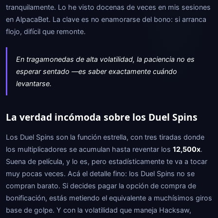
tranquilamente. Lo he visto docenas de veces en mis sesiones
en AlpacaBet. La clave es no enamorarse del bono: si arranca
flojo, difícil que remonte.
En tragamonedas de alta volatilidad, la paciencia no es
esperar sentado —es saber exactamente cuándo
levantarse.
La verdad incómoda sobre los Duel Spins
Los Duel Spins son la función estrella, con tres tiradas donde
los multiplicadores se acumulan hasta reventar los
12,500x
.
Suena de película, y lo es, pero estadísticamente te va a tocar
muy pocas veces. Acá el detalle fino: los Duel Spins no se
compran barato. Si decides pagar la opción de compra de
bonificación, estás metiendo el equivalente a muchísimos giros
base de golpe. Y con la volatilidad que maneja Hacksaw,