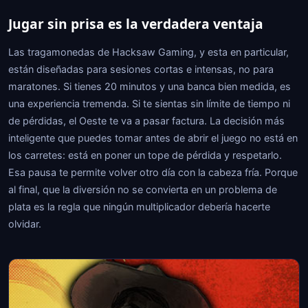
Jugar sin prisa es la verdadera ventaja
Las tragamonedas de Hacksaw Gaming, y esta en particular,
están diseñadas para sesiones cortas e intensas, no para
maratones. Si tienes 20 minutos y una banca bien medida, es
una experiencia tremenda. Si te sientas sin límite de tiempo ni
de pérdidas, el Oeste te va a pasar factura. La decisión más
inteligente que puedes tomar antes de abrir el juego no está en
los carretes: está en poner un tope de pérdida y respetarlo.
Esa pausa te permite volver otro día con la cabeza fría. Porque
al final, que la diversión no se convierta en un problema de
plata es la regla que ningún multiplicador debería hacerte
olvidar.