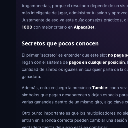
tragamonedas, porque el resultado depende de un siste
más inteligente de jugar, administrar tu saldo y aprove
Justamente de eso va esta guía: consejos prácticos, dir
1000
con mejor criterio en
AlpacaBet
.
Secretos que pocos conocen
El primer “secreto” es entender que este slot
no paga po
llegan con el sistema de
pagos en cualquier posición
,
cantidad de símbolos iguales en cualquier parte de la c
ganadora.
Además, entra en juego la mecánica
Tumble
: cada vez
símbolos que pagan desaparecen y dejan espacio para
varias ganancias dentro de un mismo giro, algo clave 
Otro punto importante es que los multiplicadores no s
entran en la ronda correcta pueden cambiar una sesió
verdadera fuerza del juego está en combinar: