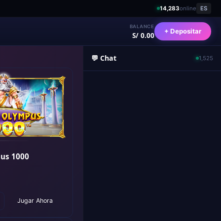
14,283
online
ES
BALANCE
+ Depositar
S/ 0.00
💬 Chat
1,525
pus 1000
Jugar Ahora