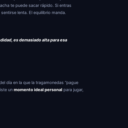
racha te puede sacar rápido. Si entras
entirse lenta. El equilibrio manda.
odidad, es demasiado alta para esa
del día en la que la tragamonedas “pague
xiste un
momento ideal personal
para jugar,