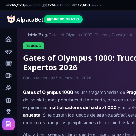
👥
💰
🎮
245,320
jugadores
|
$
12
M
en bonos
|
912,480
juegos
AlpacaBet
🎰 DINERO GRATIS
Inicio
/
Blog
/
Gates of Olympus 1000: Trucos y Consejos de
TRUCOS
Gates of Olympus 1000: Truc
Expertos 2026
7
7
7
Carlos Mendoza
25 de mayo de 2026
Gates of Olympus 1000
es una tragamonedas de
Prag
de los slots más populares del mercado, pero con un d
experiencia:
multiplicadores de hasta x1,000
y un pot
apuesta
. Si te gustan los juegos de
alta volatilidad
, est
momentos tranquilos y explosiones de premio bastante
Ahora bien, seamos claros desde el inicio: no existen 