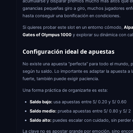
acumularse y disparar premios mucho más altos que en
ganancias pequeñas giro a giro, muchos jugadores enf
hasta conseguir una bonificación en condiciones.
Si quieres probar este slot en un entorno cómodo,
Alp
Gates of Olympus 1000
y explorar su dinámica con ca
Configuración ideal de apuestas
No existe una apuesta “perfecta” para todo el mundo, 
según tu saldo. Lo importante es adaptar la apuesta a 
fuerte, también puede exigir paciencia.
Una forma práctica de organizarte es esta:
Saldo bajo:
usa apuestas entre S/ 0.20 y S/ 0.60
Saldo medio:
prueba apuestas entre S/ 0.80 y S/ 2
Saldo alto:
puedes escalar con cuidado, sin perder de
La clave no es apostar grande por emoción, sino encon