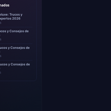
onados
luxe: Trucos y
xpertos 2026
6
rucos y Consejos de
6
6
rucos y Consejos de
6
6
Trucos y Consejos de
6
6