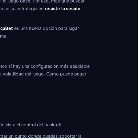
 el juego base. Por eso, más que buscar
ocan su estrategia en
resistir la sesión
acaBet
es una buena opción para jugar
lma.
pero sí hay una configuración más saludable
la volatilidad del juego. Como puede pagar
 vista el control del bankroll
trar un punto donde puedas soportar la