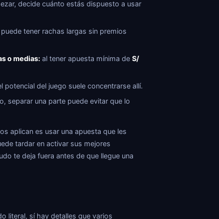
zar, decide cuánto estás dispuesto a usar
 puede tener rachas largas sin premios
s o medias:
al tener apuesta mínima de
S/
 potencial del juego suele concentrarse allí.
o, separar una parte puede evitar que lo
s aplican es usar una apuesta que les
uede tardar en activar sus mejores
do te deja fuera antes de que llegue una
literal, sí hay detalles que varios