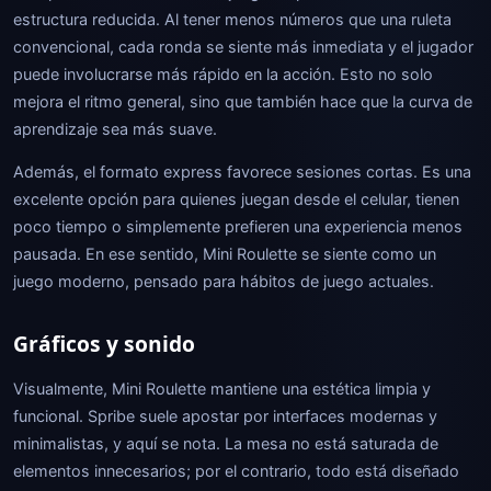
estructura reducida. Al tener menos números que una ruleta
convencional, cada ronda se siente más inmediata y el jugador
puede involucrarse más rápido en la acción. Esto no solo
mejora el ritmo general, sino que también hace que la curva de
aprendizaje sea más suave.
Además, el formato express favorece sesiones cortas. Es una
excelente opción para quienes juegan desde el celular, tienen
poco tiempo o simplemente prefieren una experiencia menos
pausada. En ese sentido, Mini Roulette se siente como un
juego moderno, pensado para hábitos de juego actuales.
Gráficos y sonido
Visualmente, Mini Roulette mantiene una estética limpia y
funcional. Spribe suele apostar por interfaces modernas y
minimalistas, y aquí se nota. La mesa no está saturada de
elementos innecesarios; por el contrario, todo está diseñado