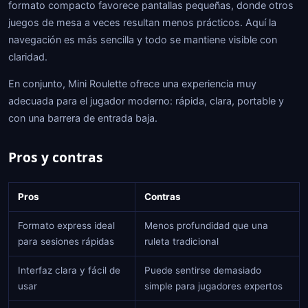
formato compacto favorece pantallas pequeñas, donde otros
juegos de mesa a veces resultan menos prácticos. Aquí la
navegación es más sencilla y todo se mantiene visible con
claridad.
En conjunto, Mini Roulette ofrece una experiencia muy
adecuada para el jugador moderno: rápida, clara, portable y
con una barrera de entrada baja.
Pros y contras
Pros
Contras
Formato express ideal
Menos profundidad que una
para sesiones rápidas
ruleta tradicional
Interfaz clara y fácil de
Puede sentirse demasiado
usar
simple para jugadores expertos