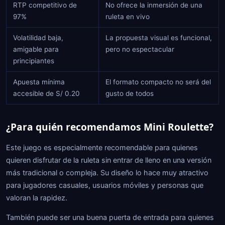
RTP competitivo de
No ofrece la inmersión de una
97%
ruleta en vivo
Volatilidad baja,
La propuesta visual es funcional,
amigable para
pero no espectacular
principiantes
Apuesta mínima
El formato compacto no será del
accesible de S/ 0.20
gusto de todos
¿Para quién recomendamos Mini Roulette?
Este juego es especialmente recomendable para quienes
quieren disfrutar de la ruleta sin entrar de lleno en una versión
más tradicional o compleja. Su diseño lo hace muy atractivo
para jugadores casuales, usuarios móviles y personas que
valoran la rapidez.
También puede ser una buena puerta de entrada para quienes