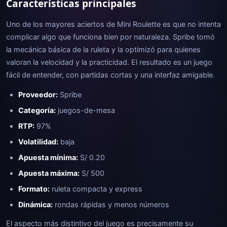
Características principales
Uno de los mayores aciertos de Mini Roulette es que no intenta
complicar algo que funciona bien por naturaleza. Spribe tomó
la mecánica básica de la ruleta y la optimizó para quienes
valoran la velocidad y la practicidad. El resultado es un juego
fácil de entender, con partidas cortas y una interfaz amigable.
Proveedor:
Spribe
Categoría:
juegos-de-mesa
RTP:
97%
Volatilidad:
baja
Apuesta mínima:
S/ 0.20
Apuesta máxima:
S/ 500
Formato:
ruleta compacta y express
Dinámica:
rondas rápidas y menos números
El aspecto más distintivo del juego es precisamente su