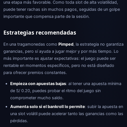
una etapa más favorable. Como toda slot de alta volatilidad,
puede tener rachas sin muchos pagos, seguidas de un golpe
importante que compensa parte de la sesión.
Estrategias recomendadas
En una tragamonedas como
Pimped
, la estrategia no garantiza
ganancias, pero sí ayuda a jugar mejor y por más tiempo. Lo
más importante es ajustar expectativas: el juego puede ser
rentable en momentos específicos, pero no está diseñado
para ofrecer premios constantes.
Empieza con apuestas bajas
: al tener una apuesta mínima
de S/ 0.20, puedes probar el ritmo del juego sin
comprometer mucho saldo.
Aumenta solo si el bankroll lo permite
: subir la apuesta en
una slot volátil puede acelerar tanto las ganancias como las
pérdidas.