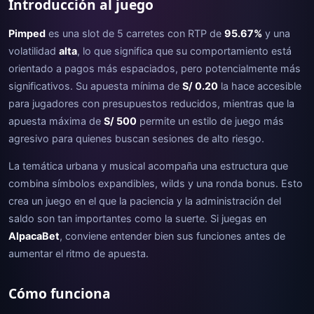
Introducción al juego
Pimped
es una slot de 5 carretes con RTP de
95.67%
y una
volatilidad
alta
, lo que significa que su comportamiento está
orientado a pagos más espaciados, pero potencialmente más
significativos. Su apuesta mínima de
S/ 0.20
la hace accesible
para jugadores con presupuestos reducidos, mientras que la
apuesta máxima de
S/ 500
permite un estilo de juego más
agresivo para quienes buscan sesiones de alto riesgo.
La temática urbana y musical acompaña una estructura que
combina símbolos expandibles, wilds y una ronda bonus. Esto
crea un juego en el que la paciencia y la administración del
saldo son tan importantes como la suerte. Si juegas en
AlpacaBet
, conviene entender bien sus funciones antes de
aumentar el ritmo de apuesta.
Cómo funciona