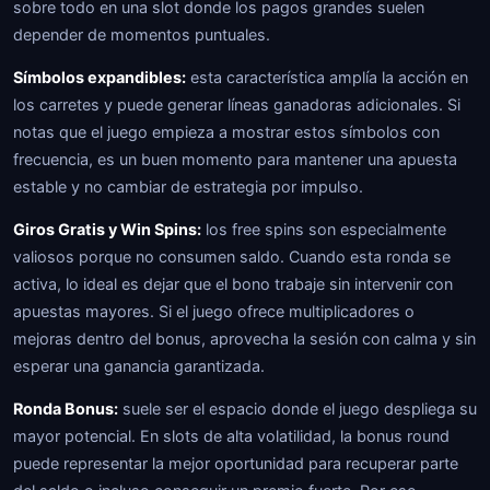
sobre todo en una slot donde los pagos grandes suelen
depender de momentos puntuales.
Símbolos expandibles:
esta característica amplía la acción en
los carretes y puede generar líneas ganadoras adicionales. Si
notas que el juego empieza a mostrar estos símbolos con
frecuencia, es un buen momento para mantener una apuesta
estable y no cambiar de estrategia por impulso.
Giros Gratis y Win Spins:
los free spins son especialmente
valiosos porque no consumen saldo. Cuando esta ronda se
activa, lo ideal es dejar que el bono trabaje sin intervenir con
apuestas mayores. Si el juego ofrece multiplicadores o
mejoras dentro del bonus, aprovecha la sesión con calma y sin
esperar una ganancia garantizada.
Ronda Bonus:
suele ser el espacio donde el juego despliega su
mayor potencial. En slots de alta volatilidad, la bonus round
puede representar la mejor oportunidad para recuperar parte