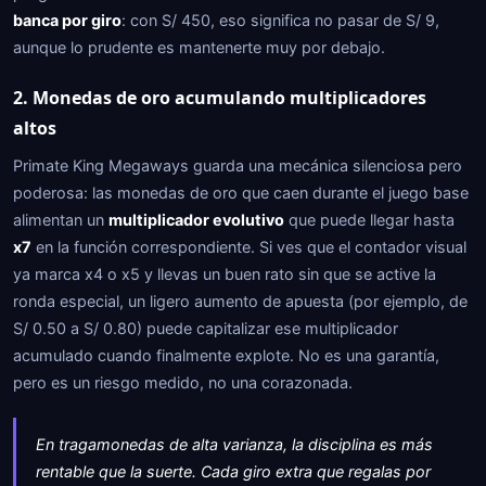
banca por giro
: con S/ 450, eso significa no pasar de S/ 9,
aunque lo prudente es mantenerte muy por debajo.
2. Monedas de oro acumulando multiplicadores
altos
Primate King Megaways guarda una mecánica silenciosa pero
poderosa: las monedas de oro que caen durante el juego base
alimentan un
multiplicador evolutivo
que puede llegar hasta
x7
en la función correspondiente. Si ves que el contador visual
ya marca x4 o x5 y llevas un buen rato sin que se active la
ronda especial, un ligero aumento de apuesta (por ejemplo, de
S/ 0.50 a S/ 0.80) puede capitalizar ese multiplicador
acumulado cuando finalmente explote. No es una garantía,
pero es un riesgo medido, no una corazonada.
En tragamonedas de alta varianza, la disciplina es más
rentable que la suerte. Cada giro extra que regalas por